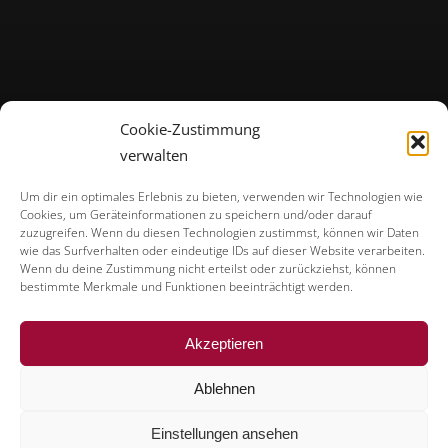
Cookie-Zustimmung
verwalten
Um dir ein optimales Erlebnis zu bieten, verwenden wir Technologien wie
Cookies, um Geräteinformationen zu speichern und/oder darauf
zuzugreifen. Wenn du diesen Technologien zustimmst, können wir Daten
wie das Surfverhalten oder eindeutige IDs auf dieser Website verarbeiten.
Wenn du deine Zustimmung nicht erteilst oder zurückziehst, können
bestimmte Merkmale und Funktionen beeinträchtigt werden.
Akzeptieren
Ablehnen
Einstellungen ansehen