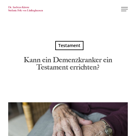
Skip
Menu
to
Close
main
Menu
content
Testament
Kann ein Demenzkranker ein
Testament errichten?