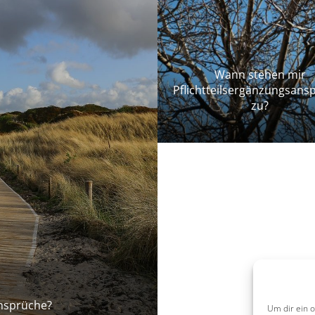
Wann stehen mir
Pflichtteilsergänzungsans
zu?
ansprüche?
Um dir ein 